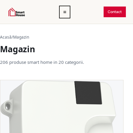
Deschide
≡
Contact
meniul
Acasă
/
Magazin
Magazin
206 produse smart home in 20 categorii.