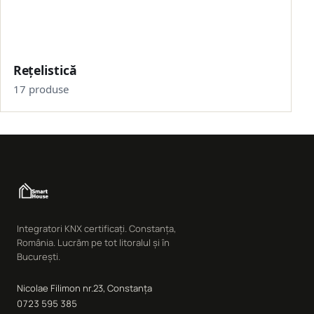
Rețelistică
17 produse
Integratori KNX certificați. Constanța,
România. Lucrăm pe tot litoralul și în
București.
Nicolae Filimon nr.23, Constanța
0723 595 385