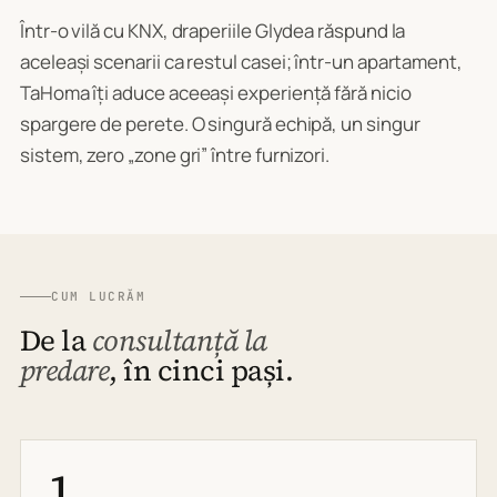
Într-o vilă cu KNX, draperiile Glydea răspund la
aceleași scenarii ca restul casei; într-un apartament,
TaHoma îți aduce aceeași experiență fără nicio
spargere de perete. O singură echipă, un singur
sistem, zero „zone gri” între furnizori.
CUM LUCRĂM
De la
consultanță la
predare
, în cinci pași.
1