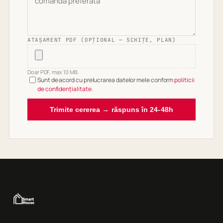
ATAȘAMENT PDF (OPȚIONAL — SCHIȚE, PLAN)
Doar PDF, max 10 MB.
Sunt de acord cu prelucrarea datelor mele conform
politicii
de confidențialitate
.
Trimite cererea → răspuns în 24-48h