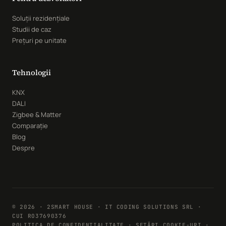
Soluții rezidențiale
Studii de caz
Prețuri pe unitate
Tehnologii
KNX
DALI
Zigbee & Matter
Comparație
Blog
Despre
© 2026 · 2SMART HOUSE · IT CODING SOLUTIONS SRL ·
CUI RO37690376
POLITICA DE CONFIDENȚIALITATE
·
SETĂRI COOKIE-URI
·