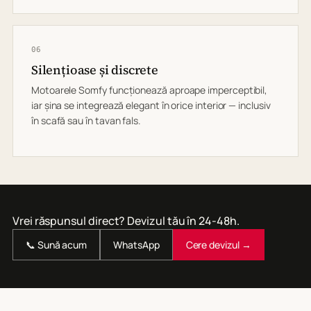
06
Silențioase și discrete
Motoarele Somfy funcționează aproape imperceptibil,
iar șina se integrează elegant în orice interior — inclusiv
în scafă sau în tavan fals.
Vrei răspunsul direct? Devizul tău în 24-48h.
📞 Sună acum
WhatsApp
Cere devizul →