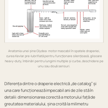
Anatomia unei șine Glydea: motor mascabil în spatele draperiei,
curea Kevlar pre-lubrifiată pentru funcționare silențioasă, glisoare
heavy-duty, îmbinări pentru lungimi multiple și curbe, deschidere pe
unu sau două sensuri.
Diferența dintre o draperie electrică „de catalog” și
una care funcționează impecabil ani de zile stă în
detalii: dimensionarea corectă a motorului față de
greutatea materialului, șina croită la milimetru