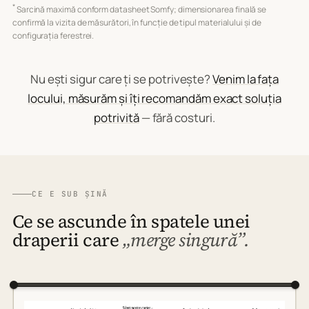
*
Sarcină maximă conform datasheet Somfy; dimensionarea finală se
confirmă la vizita de măsurători, în funcție de tipul materialului și de
configurația ferestrei.
Nu ești sigur care ți se potrivește?
Venim la fața
locului, măsurăm și îți recomandăm exact soluția
potrivită
— fără costuri.
CE E SUB ȘINĂ
Ce se ascunde în spatele unei
draperii care
„merge singură”.