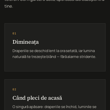
tine.
01
Dimineața
Draperiile se deschid lent la ora setată, iar lumina
naturală te trezește blând — fără alarme stridente.
02
Când pleci de acasă
O singură apăsare: draperiile se închid, luminile se