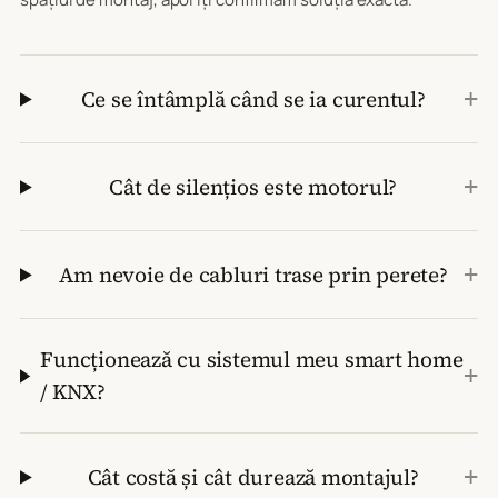
Ce se întâmplă când se ia curentul?
+
Cât de silențios este motorul?
+
Am nevoie de cabluri trase prin perete?
+
Funcționează cu sistemul meu smart home
+
/ KNX?
Cât costă și cât durează montajul?
+