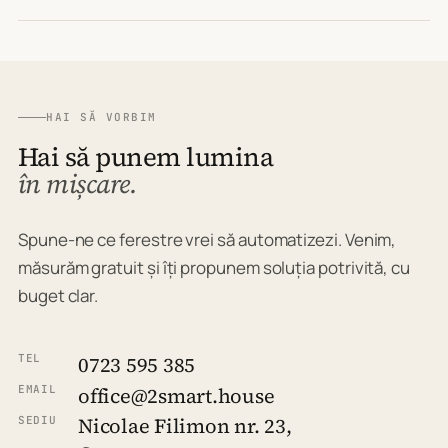
HAI SĂ VORBIM
Hai să punem lumina
în mișcare.
Spune-ne ce ferestre vrei să automatizezi. Venim,
măsurăm gratuit și îți propunem soluția potrivită, cu
buget clar.
TEL
0723 595 385
EMAIL
office@2smart.house
Nicolae Filimon nr. 23,
SEDIU