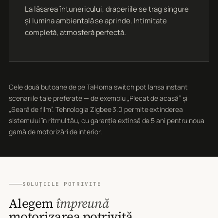
La lăsarea întunericului, draperiile se trag singure
și lumina ambientală se aprinde. Intimitate
completă, atmosferă perfectă.
Cele două butoane de pe TaHoma switch pot lansa instant
scenariile tale preferate — de exemplu „Plecat de acasă” și
„Seară de film”. Tehnologia Zigbee 3.0 permite extinderea
sistemului în ritmul tău, cu garanție extinsă de 5 ani pentru noua
gamă de motorizări de interior.
SOLUȚIILE POTRIVITE
Alegem
împreună
motorizarea potrivită.