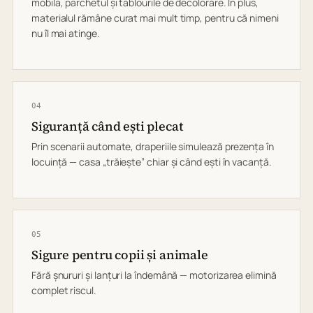
mobila, parchetul și tablourile de decolorare. În plus,
materialul rămâne curat mai mult timp, pentru că nimeni
nu îl mai atinge.
04
Siguranță când ești plecat
Prin scenarii automate, draperiile simulează prezența în
locuință — casa „trăiește” chiar și când ești în vacanță.
05
Sigure pentru copii și animale
Fără șnururi și lanțuri la îndemână — motorizarea elimină
complet riscul.