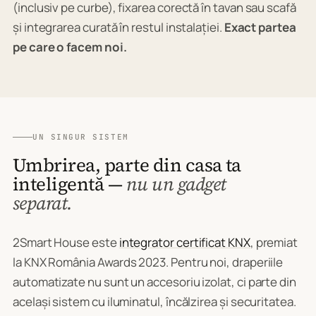
(inclusiv pe curbe), fixarea corectă în tavan sau scafă
și integrarea curată în restul instalației.
Exact partea
pe care o facem noi.
UN SINGUR SISTEM
Umbrirea, parte din casa ta
inteligentă —
nu un gadget
separat.
2Smart House este
integrator certificat KNX
, premiat
la KNX România Awards 2023. Pentru noi, draperiile
automatizate nu sunt un accesoriu izolat, ci parte din
același sistem cu iluminatul, încălzirea și securitatea.