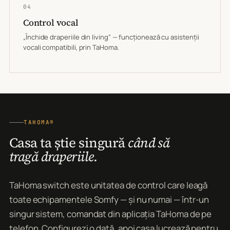
04
Control vocal
„Închide draperiile din living” — funcționează cu asistenții
vocali compatibili, prin TaHoma.
TAHOMA®
Casa ta știe singură
când să
tragă draperiile.
TaHoma switch este unitatea de control care leagă
toate echipamentele Somfy — și nu numai — într-un
singur sistem, comandat din aplicația TaHoma de pe
telefon. Configurezi o dată, apoi casa lucrează pentru