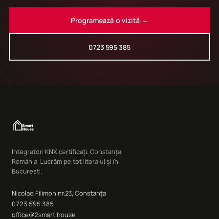
Programează o vizită →
0723 595 385
Integratori KNX certificați. Constanța,
România. Lucrăm pe tot litoralul și în
București.
Nicolae Filimon nr.23, Constanța
0723 595 385
office@2smart.house