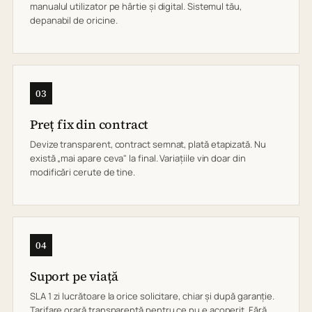
manualul utilizator pe hârtie și digital. Sistemul tău,
depanabil de oricine.
03
Preț fix din contract
Devize transparent, contract semnat, plată etapizată. Nu
există „mai apare ceva" la final. Variațiile vin doar din
modificări cerute de tine.
04
Suport pe viață
SLA 1 zi lucrătoare la orice solicitare, chiar și după garanție.
Tarifare orară transparentă pentru ce nu e acoperit. Fără