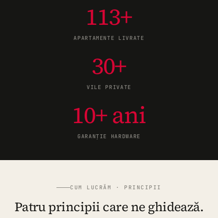
113+
APARTAMENTE LIVRATE
30+
VILE PRIVATE
10+ ani
GARANȚIE HARDWARE
CUM LUCRĂM · PRINCIPII
Patru principii care ne ghidează.