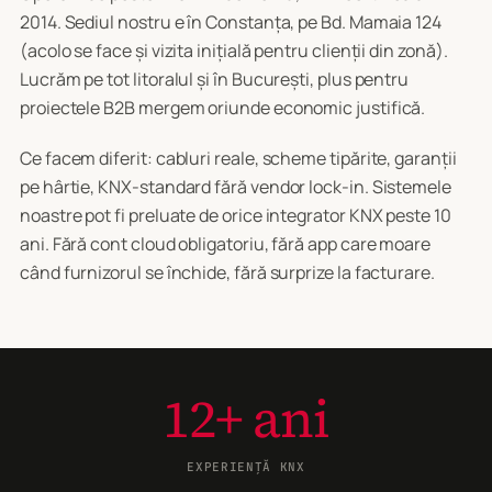
2014. Sediul nostru e în Constanța, pe Bd. Mamaia 124
(acolo se face și vizita inițială pentru clienții din zonă).
Lucrăm pe tot litoralul și în București, plus pentru
proiectele B2B mergem oriunde economic justifică.
Ce facem diferit: cabluri reale, scheme tipărite, garanții
pe hârtie, KNX-standard fără vendor lock-in. Sistemele
noastre pot fi preluate de orice integrator KNX peste 10
ani. Fără cont cloud obligatoriu, fără app care moare
când furnizorul se închide, fără surprize la facturare.
12+ ani
EXPERIENȚĂ KNX