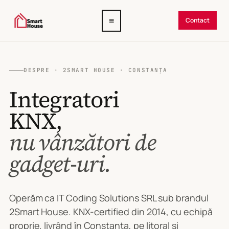
Deschide
≡
Contact
meniul
DESPRE · 2SMART HOUSE · CONSTANȚA
Integratori
KNX,
nu vânzători de
gadget-uri.
Operăm ca IT Coding Solutions SRL sub brandul
2Smart House. KNX-certified din 2014, cu echipă
proprie, livrând în Constanța, pe litoral și