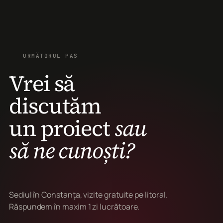
URMĂTORUL PAS
Vrei să
discutăm
un proiect
sau
să ne cunoști?
Sediul în Constanța, vizite gratuite pe litoral.
Răspundem în maxim 1 zi lucrătoare.