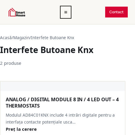
Deschide
≡
Contact
meniul
Acasă
/
Magazin
/
Interfete Butoane Knx
Interfete Butoane Knx
2 produse
ANALOG / DIGITAL MODULE 8 IN / 4 LED OUT – 4
THERMOSTATS
Modulul AD84C01KNX include 4 intrări digitale pentru a
interfața contacte potențiale usca…
Preț la cerere