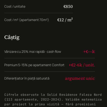
€850
Cost / unitate
€12 / m²
Cost / m² (apartament 70m²)
Câștig
+€---k
Vânzare cu 25% mai rapidă · cash flow
+€2-6k / unit.
Premium 5-15% pe apartament Comfort
argument unic
Diferențiator în piață saturată
Cifrele observate la Solid Residence Faleza Nord
(113 apartamente, 2022-2024). Validăm matematica
per proiect la prima vizită — fără promisiuni