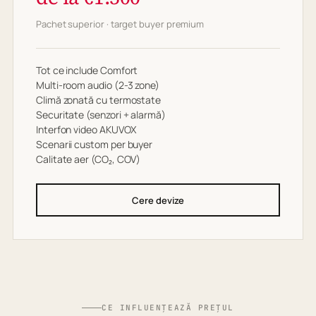
Pachet superior · target buyer premium
Tot ce include Comfort
Multi-room audio (2-3 zone)
Climă zonată cu termostate
Securitate (senzori + alarmă)
Interfon video AKUVOX
Scenarii custom per buyer
Calitate aer (CO₂, COV)
Cere devize
CE INFLUENȚEAZĂ PREȚUL