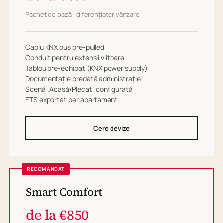
Pachet de bază · diferențiator vânzare
Cablu KNX bus pre-pulled
Conduit pentru extensii viitoare
Tablou pre-echipat (KNX power supply)
Documentație predată administrației
Scenă „Acasă/Plecat" configurată
ETS exportat per apartament
Cere devize
RECOMANDAT
Smart Comfort
de la €850