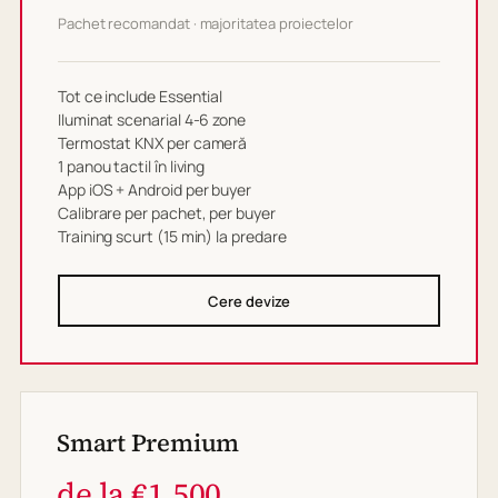
Pachet recomandat · majoritatea proiectelor
Tot ce include Essential
Iluminat scenarial 4-6 zone
Termostat KNX per cameră
1 panou tactil în living
App iOS + Android per buyer
Calibrare per pachet, per buyer
Training scurt (15 min) la predare
Cere devize
Smart Premium
de la €1.500