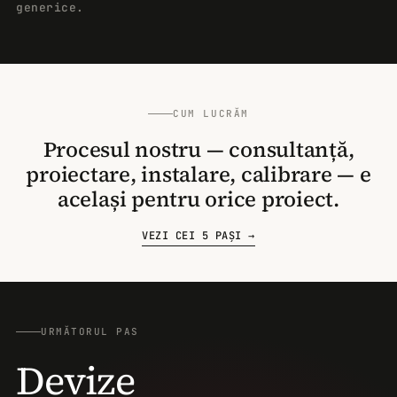
generice.
CUM LUCRĂM
Procesul nostru — consultanță,
proiectare, instalare, calibrare — e
același pentru orice proiect.
VEZI CEI 5 PAȘI →
URMĂTORUL PAS
Devize