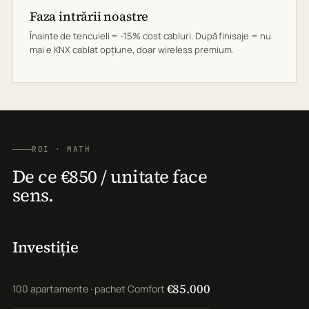
Faza intrării noastre
Înainte de tencuieli = -15% cost cabluri. După finisaje = nu
mai e KNX cablat opțiune, doar wireless premium.
ROI · MATH
De ce €850 / unitate face
sens.
Investiție
€85.000
100 apartamente · pachet Comfort