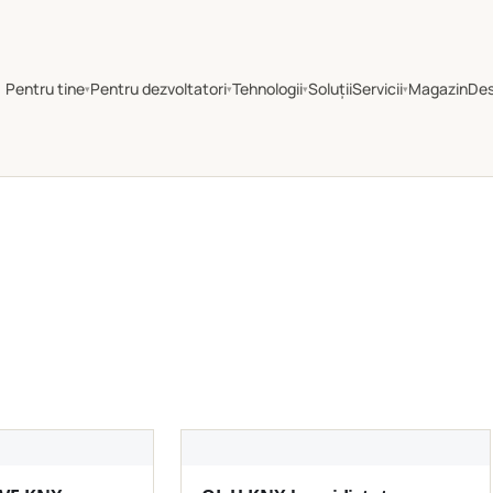
Pentru tine
Pentru dezvoltatori
Tehnologii
Soluții
Servicii
Magazin
De
▾
▾
▾
▾