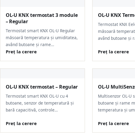
OL-U KNX termostat 3 module
OL-U KNX Termo
– Regular
Termostat KNX Eel
Termostat smart KNX OL-U Regular
măsoară temperatu
măsoară temperatura și umiditatea,
având butoane și 
având butoane și rame…
Preț la cerere
Preț la cerere
OL-U KNX termostat – Regular
OL-U MultiSenz
Termostat smart KNX OL-U cu 4
Multisenzor OL-U 
butoane, senzor de temperatură și
butoane și rame m
bară capacitivă, controle…
temperatura și um
Preț la cerere
Preț la cerere