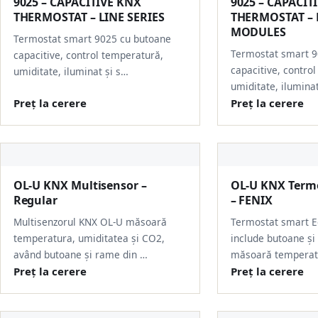
9025 – CAPACITIVE KNX
9025 – CAPACIT
THERMOSTAT – LINE SERIES
THERMOSTAT – L
MODULES
Termostat smart 9025 cu butoane
Termostat smart 9
capacitive, control temperatură,
capacitive, contro
umiditate, iluminat și s…
umiditate, iluminat
Preț la cerere
Preț la cerere
OL-U KNX Multisensor –
OL-U KNX Term
Regular
– FENIX
Multisenzorul KNX OL-U măsoară
Termostat smart E
temperatura, umiditatea și CO2,
include butoane și
având butoane și rame din …
măsoară temperat
Preț la cerere
Preț la cerere