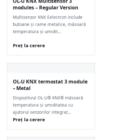
OL-U KNX Multisensor 3
modules – Regular Version
Multisenzor KNX Eelectron include
butoane și rame metalice, măsoară
temperatura și umidit…
Preț la cerere
OL-U KNX termostat 3 module
– Metal
Dispozitivul OL-U® KNX® măsoară
temperatura și umiditatea cu
ajutorul senzorilor integraț…
Preț la cerere