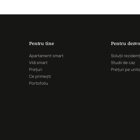
Pentru tine
Pentru dezvo
Apartament smart
Soluții rezidenț
Vilă smart
Studii de caz
Prețuri
Prețuri pe unit
Ce primești
Portofoliu