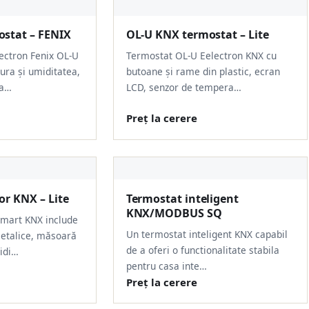
stat – FENIX
OL-U KNX termostat – Lite
ectron Fenix OL-U
Termostat OL-U Eelectron KNX cu
ra și umiditatea,
butoane și rame din plastic, ecran
ra…
LCD, senzor de tempera…
Preț la cerere
or KNX – Lite
Termostat inteligent
KNX/MODBUS SQ
smart KNX include
Un termostat inteligent KNX capabil
etalice, măsoară
de a oferi o functionalitate stabila
idi…
pentru casa inte…
Preț la cerere