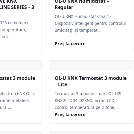
IVE KNX
OL-U KNX humidistat –
INE SERIES – 3
Regular
OL-U KNX Humidistat smart -
025 cu butoane
Dispozitiv inteligent pentru controlul
l temperatură,
umidității și temperat…
 și s…
Preț la cerere
ostat 3 module
OL-U KNX Termostat 3 module
– Lite
electron KNX OL-U
Termostat 3 module smart OL-U®
 rame metalice,
KNX® TO04L02KNX: ecran LCD,
ura …
control temperatură pe 2 zone,…
Preț la cerere