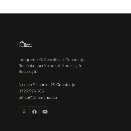
Integratori KNX certificați. Constanța,
România. Lucrăm pe tot litoralul și în
București.
Nicolae Filimon nr.23, Constanța
0723 595 385
office@2smart.house