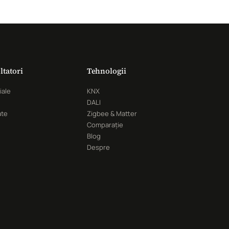
ltatori
Tehnologii
iale
KNX
DALI
ate
Zigbee & Matter
Comparație
Blog
Despre