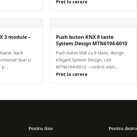
Preț la cerere
X 3 module –
Push buton KNX 8 taste
System Design MTN6194-6010
toane, bară
Push buton KNX cu 8 taste, design
ermostat dual și
elegant System Design, cod
l p…
MTN6194-6010 – control intel…
Preț la cerere
Pentru tine
Pentru dezvo