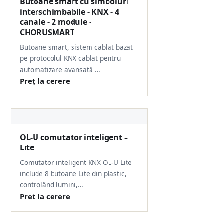
Butoane smart cu simboluri
interschimbabile - KNX - 4
canale - 2 module -
CHORUSMART
Butoane smart, sistem cablat bazat
pe protocolul KNX cablat pentru
automatizare avansată …
Preț la cerere
OL-U comutator inteligent –
Lite
Comutator inteligent KNX OL-U Lite
include 8 butoane Lite din plastic,
controlând lumini,…
Preț la cerere