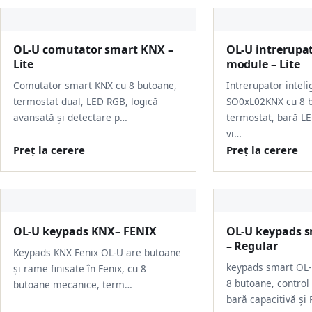
OL-U comutator smart KNX –
OL-U intrerupat
Lite
module – Lite
Comutator smart KNX cu 8 butoane,
Intrerupator intel
termostat dual, LED RGB, logică
SO0xL02KNX cu 8 b
avansată și detectare p…
termostat, bară LE
vi…
Preț la cerere
Preț la cerere
OL-U keypads KNX– FENIX
OL-U keypads s
– Regular
Keypads KNX Fenix OL-U are butoane
keypads smart OL
și rame finisate în Fenix, cu 8
8 butoane, control
butoane mecanice, term…
bară capacitivă și