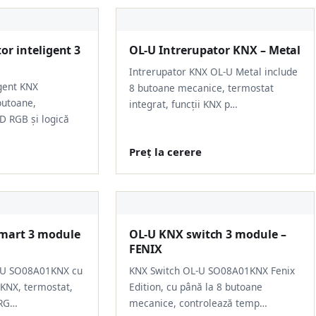
or inteligent 3
OL-U Intrerupator KNX – Metal
Intrerupator KNX OL-U Metal include
igent KNX
8 butoane mecanice, termostat
utoane,
integrat, funcții KNX p…
D RGB și logică
Preț la cerere
mart 3 module
OL-U KNX switch 3 module –
FENIX
-U SO08A01KNX cu
KNX Switch OL-U SO08A01KNX Fenix
 KNX, termostat,
Edition, cu până la 8 butoane
 RG…
mecanice, controlează temp…