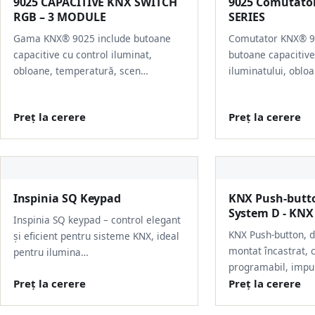
9025 CAPACITIVE KNX SWITCH
9025 Comutator
RGB – 3 MODULE
SERIES
Gama KNX® 9025 include butoane
Comutator KNX® 9
capacitive cu control iluminat,
butoane capacitive
obloane, temperatură, scen…
iluminatului, oblo
Preț la cerere
Preț la cerere
Inspinia SQ Keypad
KNX Push-butto
System D - KNX
Inspinia SQ keypad – control elegant
KNX Push-button, di
și eficient pentru sisteme KNX, ideal
montat încastrat, 
pentru ilumina…
programabil, impu
Preț la cerere
Preț la cerere