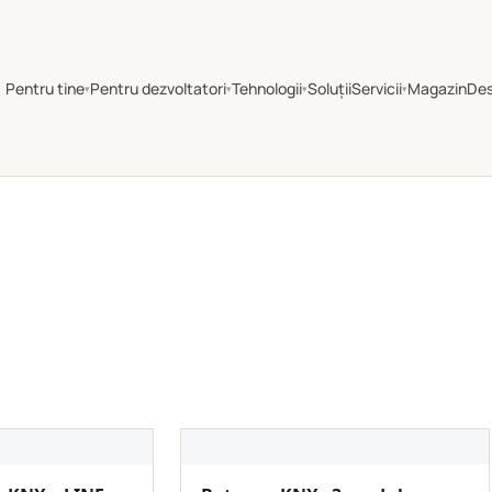
Pentru tine
Pentru dezvoltatori
Tehnologii
Soluții
Servicii
Magazin
De
▾
▾
▾
▾