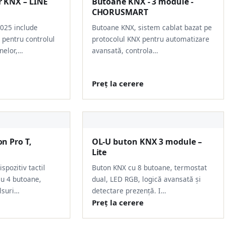
 KNX – LINE
Butoane KNX - 3 module -
CHORUSMART
025 include
Butoane KNX, sistem cablat bazat pe
 pentru controlul
protocolul KNX pentru automatizare
anelor,…
avansată, controla…
Preț la cerere
n Pro T,
OL-U buton KNX 3 module –
Lite
spozitiv tactil
Buton KNX cu 8 butoane, termostat
cu 4 butoane,
dual, LED RGB, logică avansată și
lsuri…
detectare prezență. I…
Preț la cerere