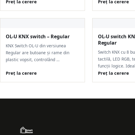
Preț la cerere
Preț la cerere
OL-U KNX switch – Regular
OL-U switch KN
Regular
KNX Switch OL-U din versiunea
Switch KNX cu 8 bu
Regular are butoane și rame din
tactilă, LED RGB, t
plastic vopsit, controlând …
funcții logice. Idea
Preț la cerere
Preț la cerere