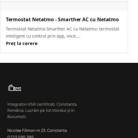
Termostat Netatmo - Smarther AC cu Netatmo
Termostat Netatmo Smarther AC cu Netatmo: termostat
inteligent cu control prin app, voce,…
Preț la cerere
Integratori KNX certificați. Constanța,
România. Lucrăm pe tot litoralul și în
București.
Nicolae Filimon nr.23, Constanța
0723 595 385