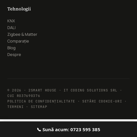
Tehnologii
KNX
DALI
Zigbee & Matter
Comparație
Blog
Despre
© 2026 · 2SMART HOUSE · IT CODING SOLUTIONS SRL ·
CUI RO37690376
POLITICA DE CONFIDENȚIALITATE
·
SETĂRI COOKIE-URI
·
TERMENI · SITEMAP
📞 Sună acum: 0723 595 385