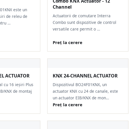
Combo KNX Actuator - 12
Channel
K01KNX este un
Actuatorii de comutare Interra
iri de releu de
Combo sunt dispozitive de control
ntru …
versatile care permit o …
Preț la cerere
EL ACTUATOR
KNX 24-CHANNEL ACTUATOR
l cu 16 ieșiri Plus
Dispozitivul BO24F01KNX, un
EIB/KNX de montaj
actuator KNX cu 24 de canale, este
un actuator EIB/KNX de mon…
Preț la cerere