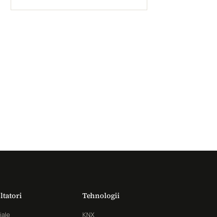
ltatori
Tehnologii
iale
KNX