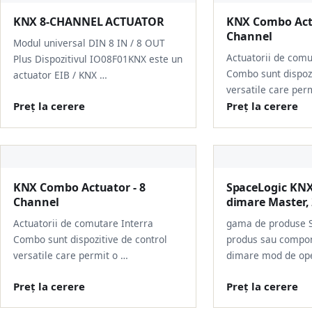
KNX 8-CHANNEL ACTUATOR
KNX Combo Actu
Channel
Modul universal DIN 8 IN / 8 OUT
Actuatorii de comu
Plus Dispozitivul IO08F01KNX este un
Combo sunt dispozi
actuator EIB / KNX …
versatile care per
Preț la cerere
Preț la cerere
KNX Combo Actuator - 8
SpaceLogic KNX
Channel
dimare Master, 
Actuatorii de comutare Interra
gama de produse S
Combo sunt dispozitive de control
produs sau compo
versatile care permit o …
dimare mod de op
Preț la cerere
Preț la cerere