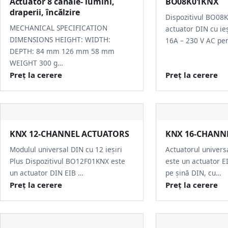
Actuator 8 canale- lumini,
BO08K01KNX
draperii, încălzire
Dispozitivul BO08
MECHANICAL SPECIFICATION
actuator DIN cu ieș
DIMENSIONS HEIGHT: WIDTH:
16A – 230 V AC pe
DEPTH: 84 mm 126 mm 58 mm
WEIGHT 300 g…
Preț la cerere
Preț la cerere
KNX 12-CHANNEL ACTUATORS
KNX 16-CHANN
Modulul universal DIN cu 12 ieșiri
Actuatorul universa
Plus Dispozitivul BO12F01KNX este
este un actuator 
un actuator DIN EIB …
pe șină DIN, cu…
Preț la cerere
Preț la cerere