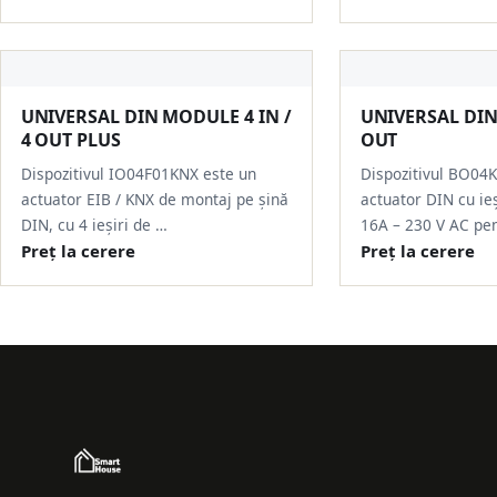
UNIVERSAL DIN MODULE 4 IN /
UNIVERSAL DI
4 OUT PLUS
OUT
Dispozitivul IO04F01KNX este un
Dispozitivul BO04
actuator EIB / KNX de montaj pe șină
actuator DIN cu ieș
DIN, cu 4 ieșiri de …
16A – 230 V AC pe
Preț la cerere
Preț la cerere