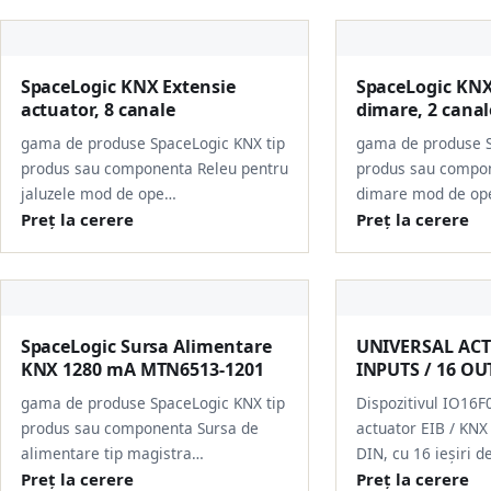
SpaceLogic KNX Extensie
SpaceLogic KNX
actuator, 8 canale
dimare, 2 canal
gama de produse SpaceLogic KNX tip
gama de produse S
produs sau componenta Releu pentru
produs sau compo
jaluzele mod de ope…
dimare mod de op
Preț la cerere
Preț la cerere
SpaceLogic Sursa Alimentare
UNIVERSAL ACT
KNX 1280 mA MTN6513-1201
INPUTS / 16 O
gama de produse SpaceLogic KNX tip
Dispozitivul IO16F
produs sau componenta Sursa de
actuator EIB / KNX
alimentare tip magistra…
DIN, cu 16 ieșiri d
Preț la cerere
Preț la cerere