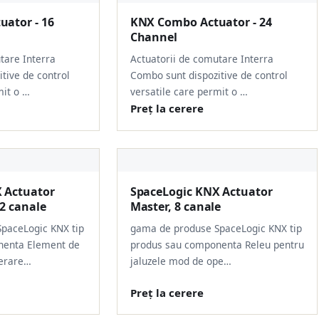
ator - 16
KNX Combo Actuator - 24
Channel
tare Interra
Actuatorii de comutare Interra
tive de control
Combo sunt dispozitive de control
mit o …
versatile care permit o …
Preț la cerere
 Actuator
SpaceLogic KNX Actuator
2 canale
Master, 8 canale
paceLogic KNX tip
gama de produse SpaceLogic KNX tip
nenta Element de
produs sau componenta Releu pentru
erare…
jaluzele mod de ope…
Preț la cerere