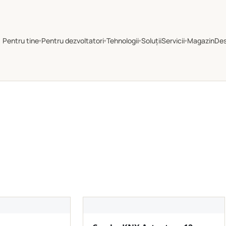
Pentru tine
Pentru dezvoltatori
Tehnologii
Soluții
Servicii
Magazin
De
▾
▾
▾
▾