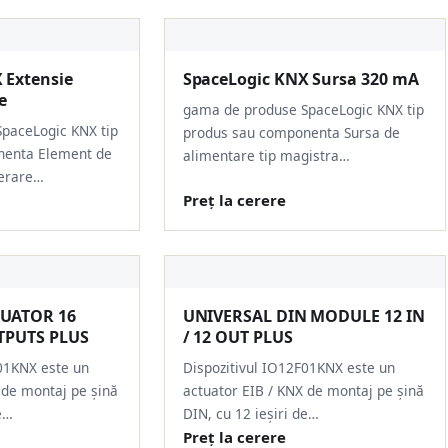
 Extensie
SpaceLogic KNX Sursa 320 mA
e
gama de produse SpaceLogic KNX tip
paceLogic KNX tip
produs sau componenta Sursa de
nenta Element de
alimentare tip magistra…
erare…
Preț la cerere
UATOR 16
UNIVERSAL DIN MODULE 12 IN
UTPUTS PLUS
/ 12 OUT PLUS
01KNX este un
Dispozitivul IO12F01KNX este un
 de montaj pe șină
actuator EIB / KNX de montaj pe șină
e…
DIN, cu 12 ieșiri de…
Preț la cerere