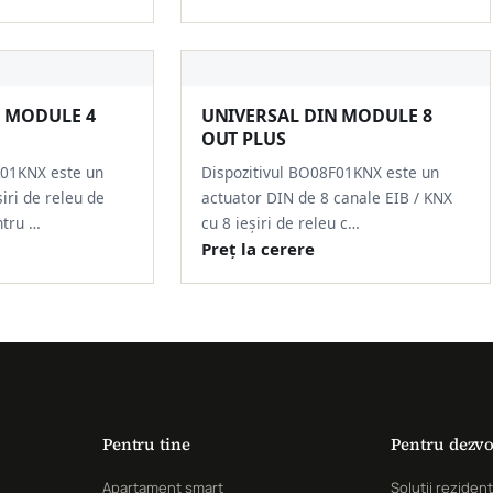
N MODULE 4
UNIVERSAL DIN MODULE 8
OUT PLUS
K01KNX este un
Dispozitivul BO08F01KNX este un
iri de releu de
actuator DIN de 8 canale EIB / KNX
ntru …
cu 8 ieșiri de releu c…
Preț la cerere
Pentru tine
Pentru dezvo
Apartament smart
Soluții rezidenț