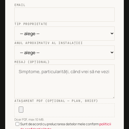
EMAIL
TIP PROPRIETATE
ANUL APROXIMATIV AL INSTALAȚIEI
MESAJ (OPȚIONAL)
ATAȘAMENT PDF (OPȚIONAL — PLAN, BRIEF)
Doar PDF, max 10 MB.
Sunt de acord cu prelucrarea datelor mele conform
politicii