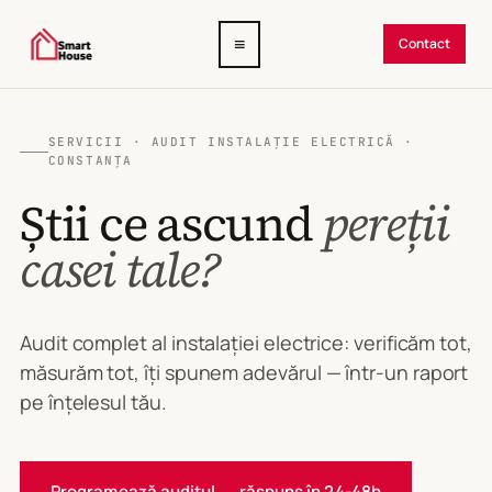
Deschide
≡
Contact
meniul
SERVICII · AUDIT INSTALAȚIE ELECTRICĂ ·
CONSTANȚA
Știi ce ascund
pereții
casei tale?
Audit complet al instalației electrice: verificăm tot,
măsurăm tot, îți spunem adevărul — într-un raport
pe înțelesul tău.
Programează auditul → răspuns în 24-48h