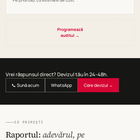
Pe priorități, cu estimare de cost.
Programează
auditul →
Vrei răspunsul direct? Devizul tău în 24-48h.
📞 Sună acum
WhatsApp
Cere devizul →
CE PRIMEȘTI
Raportul:
adevărul, pe