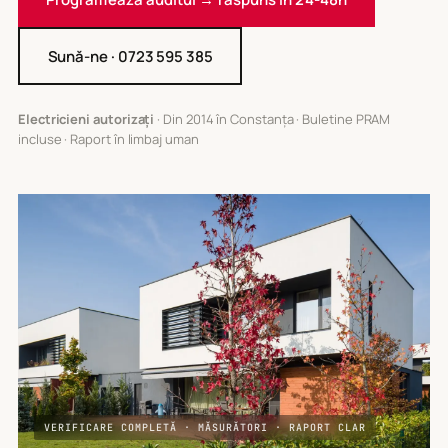
Sună-ne · 0723 595 385
Electricieni autorizați
· Din 2014 în Constanța · Buletine PRAM
incluse · Raport în limbaj uman
VERIFICARE COMPLETĂ · MĂSURĂTORI · RAPORT CLAR