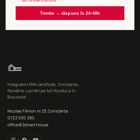
de confidențialitate
.
Trimite → răspuns în 24-48h
Integratori KNX certificați. Constanța,
România. Lucrăm pe tot litoralul și în
București.
Nicolae Filimon nr.23, Constanța
0723 595 385
office@2smart.house