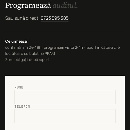
Programează
auditul.
Sau sună direct:
0723 595 385
.
Ce urmează:
confirmăm în 24-48h · programăm vizita 2-4h · raport în câteva zile
lucrătoare cu buletine PRAM
Zero obligații după raport.
NUME
TELEFON