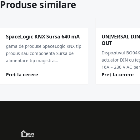
Produse similare
SpaceLogic KNX Sursa 640 mA
UNIVERSAL DI
OUT
gama de produse SpaceLogic KNX tip
Dispozitivul BO04
produs sau componenta Sursa de
actuator DIN cu ieș
alimentare tip magistra…
16A – 230 V AC pe
Preț la cerere
Preț la cerere