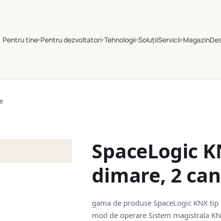
Pentru tine
Pentru dezvoltatori
Tehnologii
Soluții
Servicii
Magazin
De
▾
▾
▾
▾
le
SpaceLogic K
dimare, 2 can
gama de produse SpaceLogic KNX tip
mod de operare Sistem magistrala KN