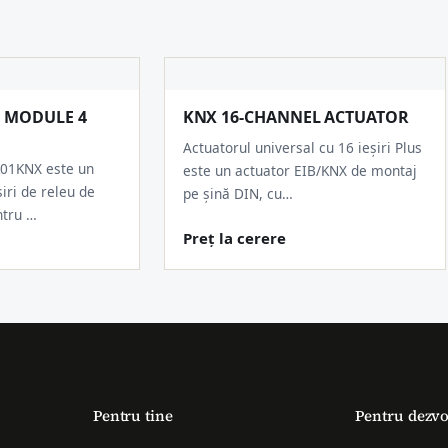
N MODULE 4
KNX 16-CHANNEL ACTUATOR
Actuatorul universal cu 16 ieșiri Plus
K01KNX este un
este un actuator EIB/KNX de montaj
iri de releu de
pe șină DIN, cu…
ntru …
Preț la cerere
Pentru tine
Pentru dezvo