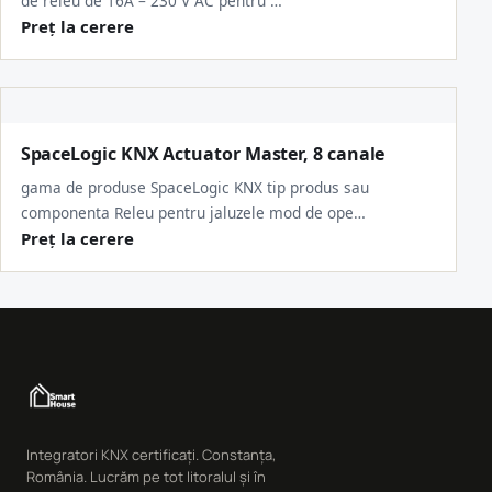
de releu de 16A – 230 V AC pentru …
Preț la cerere
SpaceLogic KNX Actuator Master, 8 canale
gama de produse SpaceLogic KNX tip produs sau
componenta Releu pentru jaluzele mod de ope…
Preț la cerere
Integratori KNX certificați. Constanța,
România. Lucrăm pe tot litoralul și în