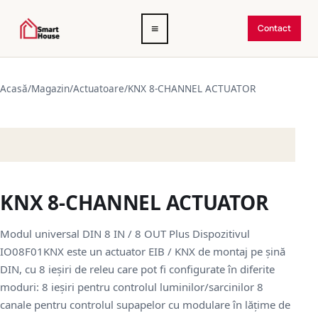
Deschide
≡
Contact
meniul
Acasă
/
Magazin
/
Actuatoare
/
KNX 8-CHANNEL ACTUATOR
KNX 8-CHANNEL ACTUATOR
Modul universal DIN 8 IN / 8 OUT Plus Dispozitivul
IO08F01KNX este un actuator EIB / KNX de montaj pe șină
DIN, cu 8 ieșiri de releu care pot fi configurate în diferite
moduri: 8 ieșiri pentru controlul luminilor/sarcinilor 8
canale pentru controlul supapelor cu modulare în lățime de