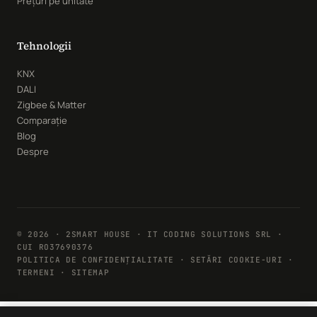
Prețuri pe unitate
Tehnologii
KNX
DALI
Zigbee & Matter
Comparație
Blog
Despre
© 2026 · 2SMART HOUSE · IT CODING SOLUTIONS SRL ·
CUI RO37690376
POLITICA DE CONFIDENȚIALITATE
·
SETĂRI COOKIE-URI
·
TERMENI · SITEMAP