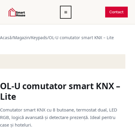
Deschide
≡
Contact
meniul
Acasă
/
Magazin
/
Keypads
/
OL-U comutator smart KNX – Lite
OL-U comutator smart KNX –
Lite
Comutator smart KNX cu 8 butoane, termostat dual, LED
RGB, logică avansată și detectare prezență. Ideal pentru
case și hoteluri.