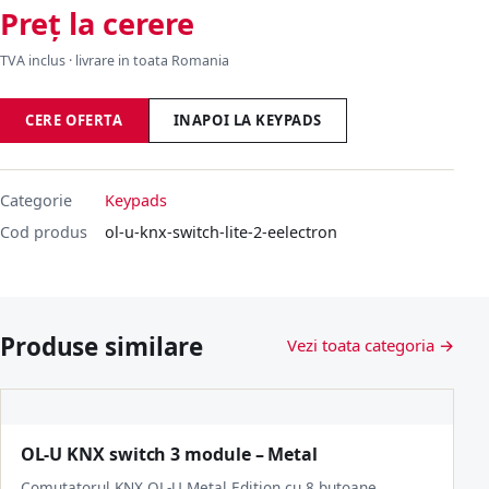
Preț la cerere
TVA inclus · livrare in toata Romania
CERE OFERTA
INAPOI LA KEYPADS
Categorie
Keypads
Cod produs
ol-u-knx-switch-lite-2-eelectron
Produse similare
Vezi toata categoria →
OL-U KNX switch 3 module – Metal
Comutatorul KNX OL-U Metal Edition cu 8 butoane,