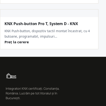
KNX Push-button Pro T, System D - KNX
KNX Push-button, dispozitiv tactil montat încastrat, cu 4
butoane, programabil, impulsuri…
Preț la cerere
Integratori KNX certificați. Constanța,
România. Lucrăm pe tot litoralul și în
București.