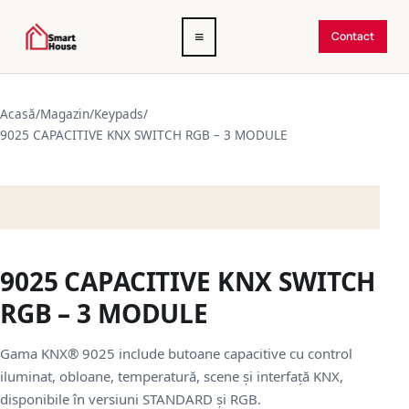
Deschide
≡
Contact
meniul
Acasă
/
Magazin
/
Keypads
/
9025 CAPACITIVE KNX SWITCH RGB – 3 MODULE
9025 CAPACITIVE KNX SWITCH
RGB – 3 MODULE
Gama KNX® 9025 include butoane capacitive cu control
iluminat, obloane, temperatură, scene și interfață KNX,
disponibile în versiuni STANDARD și RGB.