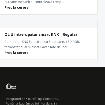
butoane mecanice, controlează temp…
Preț la cerere
OL-U intrerupator smart KNX – Regular
Comutator KNX Eelectron cu 8 butoane, LED RGB,
termostat dual și funcții avansate de logi…
Preț la cerere
Integratori KNX certificați. Constanța,
România. Lucrăm pe tot litoralul și în