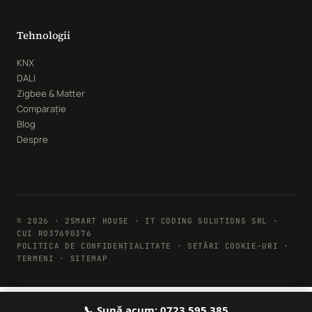
Tehnologii
KNX
DALI
Zigbee & Matter
Comparație
Blog
Despre
© 2026 · 2SMART HOUSE · IT CODING SOLUTIONS SRL ·
CUI RO37690376
POLITICA DE CONFIDENȚIALITATE
·
SETĂRI COOKIE-URI
·
TERMENI · SITEMAP
📞 Sună acum: 0723 595 385