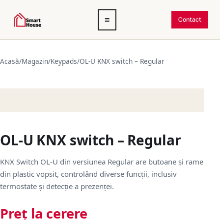
Deschide
≡
Contact
meniul
Acasă
/
Magazin
/
Keypads
/
OL-U KNX switch – Regular
OL-U KNX switch – Regular
KNX Switch OL-U din versiunea Regular are butoane și rame
din plastic vopsit, controlând diverse funcții, inclusiv
termostate și detecție a prezenței.
Preț la cerere