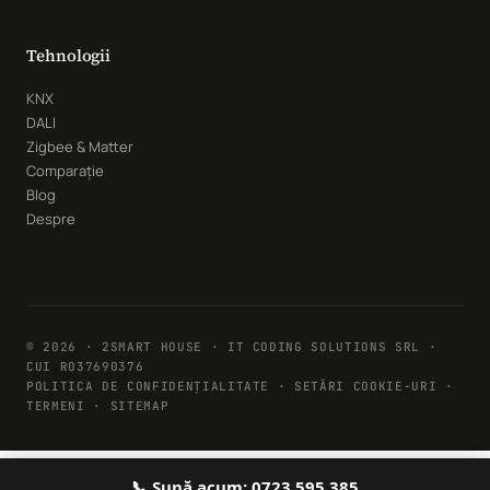
Tehnologii
KNX
DALI
Zigbee & Matter
Comparație
Blog
Despre
© 2026 · 2SMART HOUSE · IT CODING SOLUTIONS SRL ·
CUI RO37690376
POLITICA DE CONFIDENȚIALITATE
·
SETĂRI COOKIE-URI
·
TERMENI · SITEMAP
📞 Sună acum: 0723 595 385