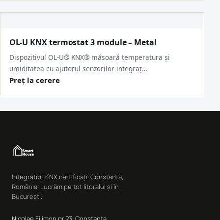
OL-U KNX termostat 3 module – Metal
Dispozitivul OL-U® KNX® măsoară temperatura și
umiditatea cu ajutorul senzorilor integraț…
Preț la cerere
Integratori KNX certificați. Constanța,
România. Lucrăm pe tot litoralul și în
București.
Nicolae Filimon nr.23, Constanța