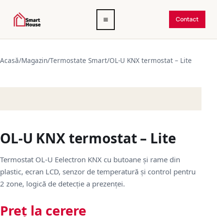
Deschide
≡
Contact
meniul
Acasă
/
Magazin
/
Termostate Smart
/
OL-U KNX termostat – Lite
OL-U KNX termostat – Lite
Termostat OL-U Eelectron KNX cu butoane și rame din
plastic, ecran LCD, senzor de temperatură și control pentru
2 zone, logică de detecție a prezenței.
Preț la cerere