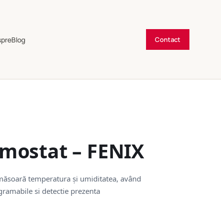
spre
Blog
Contact
mostat – FENIX
măsoară temperatura și umiditatea, având
gramabile si detectie prezenta