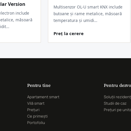
lar Version
Multisenzor OL-U smart KNX include
lectron include
butoane și rame metalice, măsoară
etalice, măsoară
temperatura și umidi…
idit…
Preț la cerere
Pentru tine
Pentru dezvo
Apartament smart
Soluții rezidenț
Vilă smart
Studii de caz
Prețuri
Prețuri pe unit
Ce primești
Portofoliu