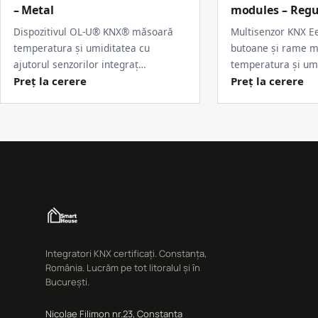
– Metal
modules – Regu
Dispozitivul OL-U® KNX® măsoară
Multisenzor KNX Ee
temperatura și umiditatea cu
butoane și rame m
ajutorul senzorilor integraț…
temperatura și um
Preț la cerere
Preț la cerere
Integratori KNX certificați. Constanța,
România. Lucrăm pe tot litoralul și în
București.
Nicolae Filimon nr.23, Constanța