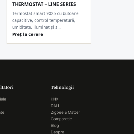
THERMOSTAT – LINE SERIES
Termostat smart 9025 cu butoane
capacitive, control temperatură,
umiditate, iluminat și s…
Preț la cerere
ltatori
Tehnologii
iale
KNX
DALI
ate
Zigbee & Matter
Comparație
Blog
Despre