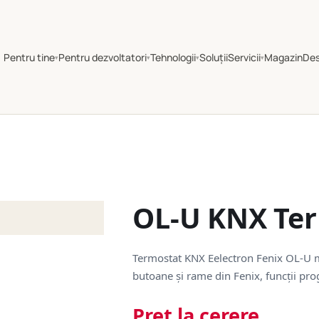
Pentru tine
Pentru dezvoltatori
Tehnologii
Soluții
Servicii
Magazin
De
▾
▾
▾
▾
OL-U KNX Ter
Termostat KNX Eelectron Fenix OL-U 
butoane și rame din Fenix, funcții pro
Preț la cerere