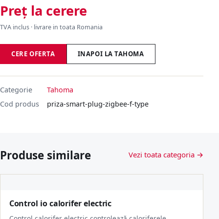
Preț la cerere
TVA inclus · livrare in toata Romania
CERE OFERTA
INAPOI LA TAHOMA
Categorie
Tahoma
Cod produs
priza-smart-plug-zigbee-f-type
Produse similare
Vezi toata categoria →
Control io calorifer electric
Control calorifer electric controlează caloriferele