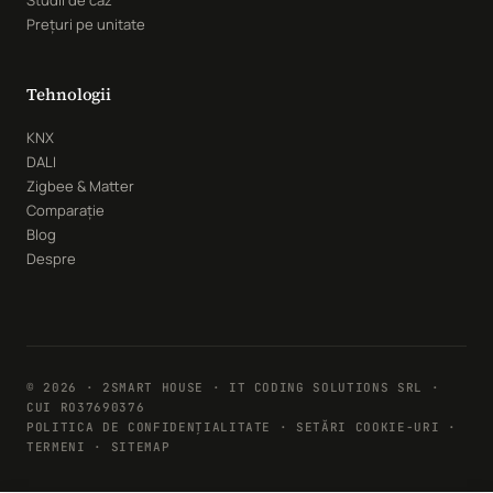
Studii de caz
Prețuri pe unitate
Tehnologii
KNX
DALI
Zigbee & Matter
Comparație
Blog
Despre
© 2026 · 2SMART HOUSE · IT CODING SOLUTIONS SRL ·
CUI RO37690376
POLITICA DE CONFIDENȚIALITATE
·
SETĂRI COOKIE-URI
·
TERMENI · SITEMAP