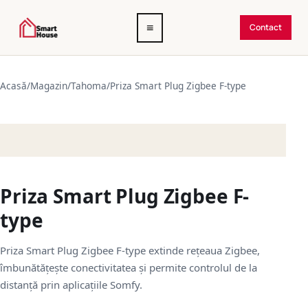
Deschide
≡
Contact
meniul
Acasă
/
Magazin
/
Tahoma
/
Priza Smart Plug Zigbee F-type
Priza Smart Plug Zigbee F-
type
Priza Smart Plug Zigbee F-type extinde rețeaua Zigbee,
îmbunătățește conectivitatea și permite controlul de la
distanță prin aplicațiile Somfy.