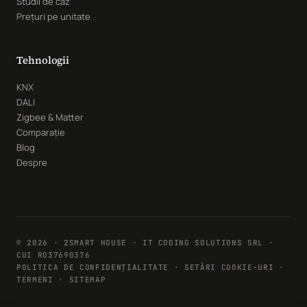
Studii de caz
Prețuri pe unitate
Tehnologii
KNX
DALI
Zigbee & Matter
Comparație
Blog
Despre
© 2026 · 2SMART HOUSE · IT CODING SOLUTIONS SRL ·
CUI RO37690376
POLITICA DE CONFIDENȚIALITATE
·
SETĂRI COOKIE-URI
·
TERMENI · SITEMAP