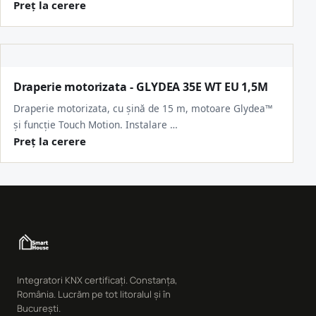
Preț la cerere
Draperie motorizata - GLYDEA 35E WT EU 1,5M
Draperie motorizata, cu șină de 15 m, motoare Glydea™
și funcție Touch Motion. Instalare …
Preț la cerere
Integratori KNX certificați. Constanța,
România. Lucrăm pe tot litoralul și în
București.