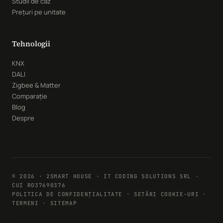
Studii de caz
Prețuri pe unitate
Tehnologii
KNX
DALI
Zigbee & Matter
Comparație
Blog
Despre
© 2026 · 2SMART HOUSE · IT CODING SOLUTIONS SRL ·
CUI RO37690376
POLITICA DE CONFIDENȚIALITATE
·
SETĂRI COOKIE-URI
·
TERMENI · SITEMAP