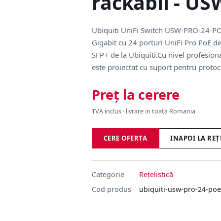
rackabil - U
Ubiquiti UniFi Switch USW-PRO-24-POE
Gigabit cu 24 porturi UniFi Pro PoE d
SFP+ de la Ubiquiti.Cu nivel profesion
este proiectat cu suport pentru protoc
Preț la cerere
TVA inclus · livrare in toata Romania
CERE OFERTA
INAPOI LA REȚ
Categorie
Rețelistică
Cod produs
ubiquiti-usw-pro-24-po