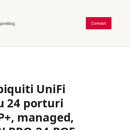
spre
Blog
Contact
iquiti UniFi
 24 porturi
FP+, managed,