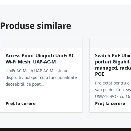
Produse similare
Access Point Ubiquiti UniFi AC
Switch PoE Ubiq
Wi-Fi Mesh, UAP-AC-M
porturi Gigabit,
managed, racka
UniFi AC Mesh UAP-AC-M este un
POE
dispozitiv hotspot cu o funcționalitate
Proiectat pentru o 
deosebită, ce poat…
sau pe desktop, sw
USW-16-POE cu 16
Preț la cerere
Preț la cerere