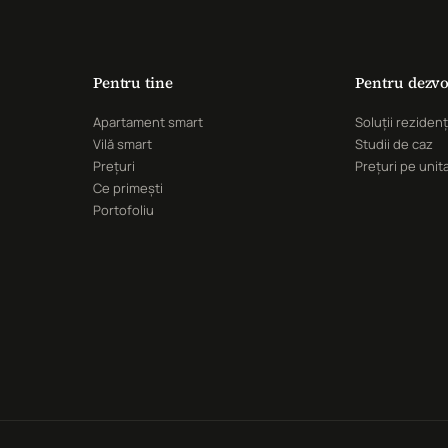
Pentru tine
Pentru dezvo
Apartament smart
Soluții rezidenț
Vilă smart
Studii de caz
Prețuri
Prețuri pe unit
Ce primești
Portofoliu