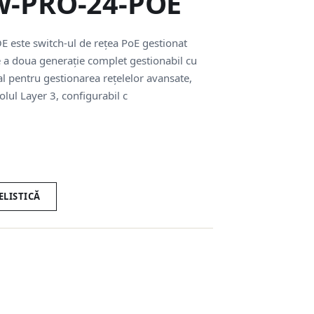
SW-PRO-24-POE
 este switch-ul de rețea PoE gestionat
e a doua generație complet gestionabil cu
al pentru gestionarea rețelelor avansate,
olul Layer 3, configurabil c
ELISTICĂ
e