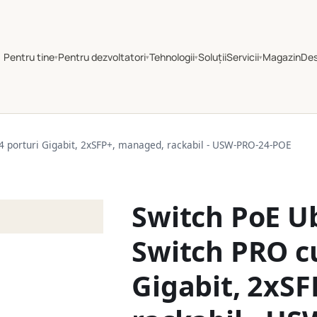
Pentru tine
Pentru dezvoltatori
Tehnologii
Soluții
Servicii
Magazin
De
▾
▾
▾
▾
24 porturi Gigabit, 2xSFP+, managed, rackabil - USW-PRO-24-POE
Switch PoE Ub
Switch PRO cu
Gigabit, 2xS