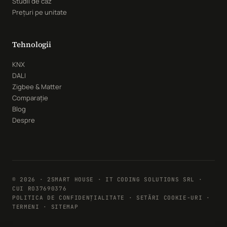
Studii de caz
Prețuri pe unitate
Tehnologii
KNX
DALI
Zigbee & Matter
Comparație
Blog
Despre
© 2026 · 2SMART HOUSE · IT CODING SOLUTIONS SRL ·
CUI RO37690376
POLITICA DE CONFIDENȚIALITATE
·
SETĂRI COOKIE-URI
·
TERMENI · SITEMAP