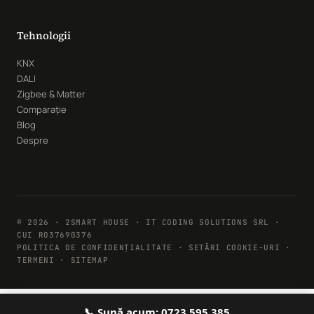
Tehnologii
KNX
DALI
Zigbee & Matter
Comparație
Blog
Despre
© 2026 · 2SMART HOUSE · IT CODING SOLUTIONS SRL ·
CUI RO37690376
POLITICA DE CONFIDENȚIALITATE
·
SETĂRI COOKIE-URI
·
TERMENI · SITEMAP
📞 Sună acum: 0723 595 385