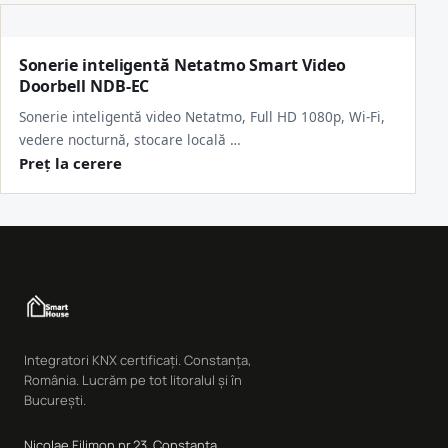
Sonerie inteligentă Netatmo Smart Video
Doorbell NDB-EC
Sonerie inteligentă video Netatmo, Full HD 1080p, Wi-Fi,
vedere nocturnă, stocare locală …
Preț la cerere
Integratori KNX certificați. Constanța,
România. Lucrăm pe tot litoralul și în
București.
Nicolae Filimon nr.23, Constanța