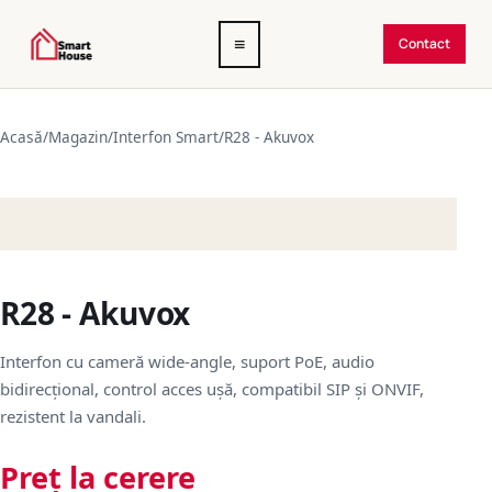
Deschide
≡
Contact
meniul
Acasă
/
Magazin
/
Interfon Smart
/
R28 - Akuvox
R28 - Akuvox
Interfon cu cameră wide-angle, suport PoE, audio
bidirecțional, control acces ușă, compatibil SIP și ONVIF,
rezistent la vandali.
Preț la cerere