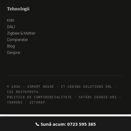
Tehnologii
KNX
DALI
Zigbee & Matter
Comparație
Blog
Despre
© 2026 · 2SMART HOUSE · IT CODING SOLUTIONS SRL ·
CUI RO37690376
POLITICA DE CONFIDENȚIALITATE
·
SETĂRI COOKIE-URI
·
TERMENI · SITEMAP
📞 Sună acum: 0723 595 385