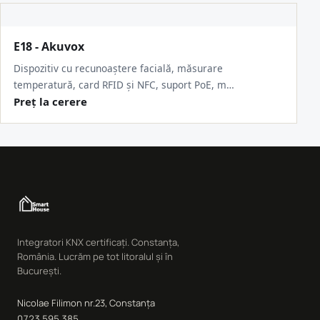
E18 - Akuvox
Dispozitiv cu recunoaștere facială, măsurare
temperatură, card RFID și NFC, suport PoE, m…
Preț la cerere
Integratori KNX certificați. Constanța,
România. Lucrăm pe tot litoralul și în
București.
Nicolae Filimon nr.23, Constanța
0723 595 385