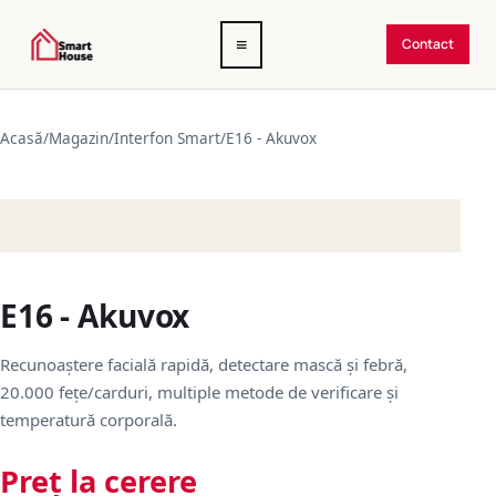
Deschide
≡
Contact
meniul
Acasă
/
Magazin
/
Interfon Smart
/
E16 - Akuvox
E16 - Akuvox
Recunoaștere facială rapidă, detectare mască și febră,
20.000 fețe/carduri, multiple metode de verificare și
temperatură corporală.
Preț la cerere