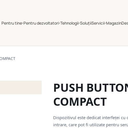
Pentru tine
Pentru dezvoltatori
Tehnologii
Soluții
Servicii
Magazin
De
▾
▾
▾
▾
COMPACT
PUSH BUTTON
COMPACT
Dispozitivul este dedicat interfeței cu
intrare, care pot fi utilizate pentru s