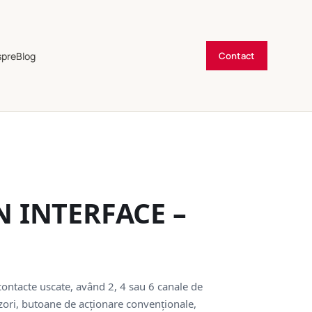
spre
Blog
Contact
 INTERFACE –
 contacte uscate, având 2, 4 sau 6 canale de
enzori, butoane de acționare convenționale,