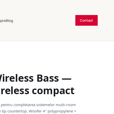
spre
Blog
Contact
ireless Bass —
reless compact
 pentru completarea sistemelor multi-room
e tip countertop. Woofer 4″ polypropylene +