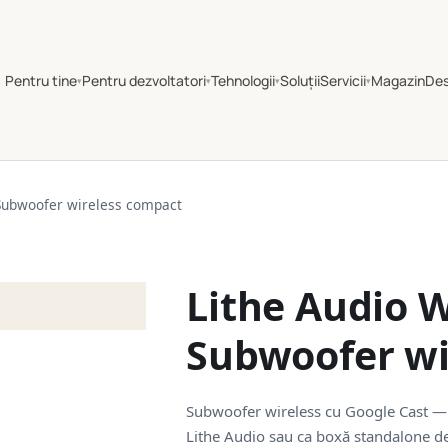
Pentru tine
Pentru dezvoltatori
Tehnologii
Soluții
Servicii
Magazin
De
▾
▾
▾
▾
Subwoofer wireless compact
Lithe Audio W
Subwoofer wi
Subwoofer wireless cu Google Cast —
Lithe Audio sau ca boxă standalone d