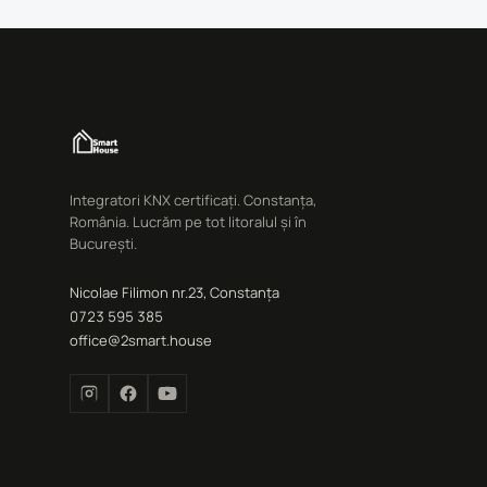
Integratori KNX certificați. Constanța,
România. Lucrăm pe tot litoralul și în
București.
Nicolae Filimon nr.23, Constanța
0723 595 385
office@2smart.house