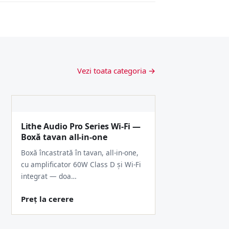
Vezi toata categoria →
Lithe Audio Pro Series Wi-Fi —
Boxă tavan all-in-one
Boxă încastrată în tavan, all-in-one,
cu amplificator 60W Class D și Wi-Fi
integrat — doa…
Preț la cerere