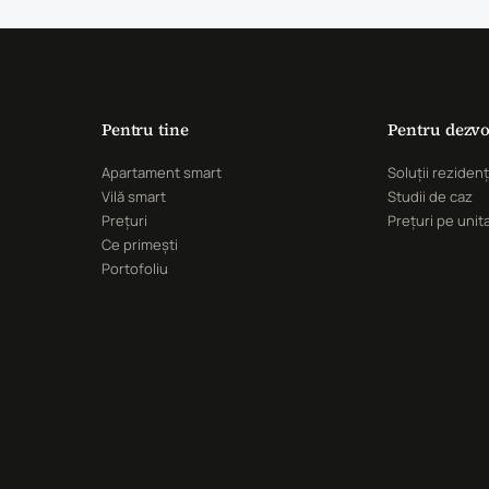
Pentru tine
Pentru dezvo
Apartament smart
Soluții rezidenț
Vilă smart
Studii de caz
Prețuri
Prețuri pe unit
Ce primești
Portofoliu