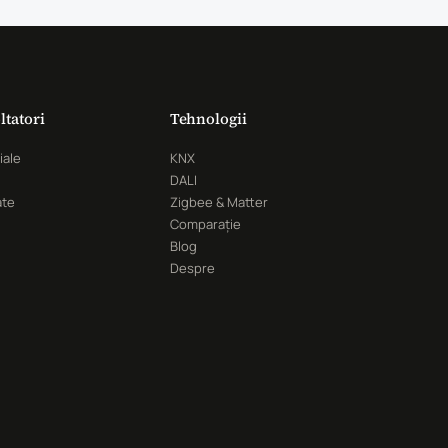
ltatori
Tehnologii
iale
KNX
DALI
ate
Zigbee & Matter
Comparație
Blog
Despre