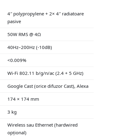
4″ polypropylene + 2× 4″ radiatoare
pasive
50W RMS @ 4Ω
40Hz–200Hz (-10dB)
<0.009%
Wi-Fi 802.11 b/g/n/ac (2.4 + 5 GHz)
Google Cast (orice difuzor Cast), Alexa
174 × 174 mm
3 kg
Wireless sau Ethernet (hardwired
opțional)