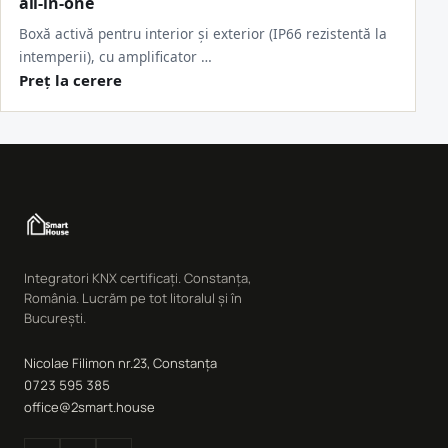
all-in-one
Boxă activă pentru interior și exterior (IP66 rezistentă la
intemperii), cu amplificator …
Preț la cerere
Integratori KNX certificați. Constanța,
România. Lucrăm pe tot litoralul și în
București.
Nicolae Filimon nr.23, Constanța
0723 595 385
office@2smart.house