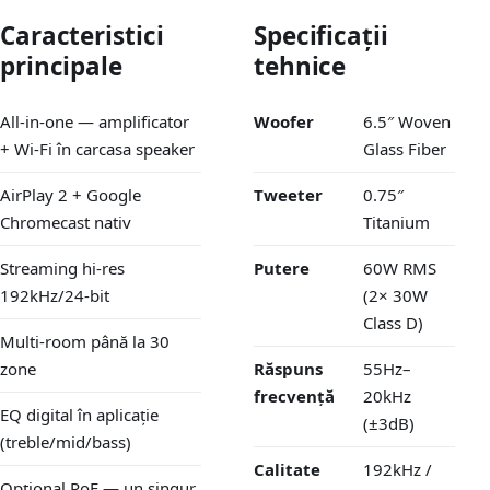
Caracteristici
Specificații
principale
tehnice
All-in-one — amplificator
Woofer
6.5″ Woven
+ Wi-Fi în carcasa speaker
Glass Fiber
AirPlay 2 + Google
Tweeter
0.75″
Chromecast nativ
Titanium
Streaming hi-res
Putere
60W RMS
192kHz/24-bit
(2× 30W
Class D)
Multi-room până la 30
zone
Răspuns
55Hz–
frecvență
20kHz
EQ digital în aplicație
(±3dB)
(treble/mid/bass)
Calitate
192kHz /
Opțional PoE — un singur