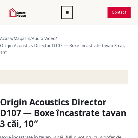
Deschide
≡
Contact
meniul
Acasă
/
Magazin
/
Audio Video
/
Origin Acoustics Director D107 — Boxe încastrate tavan 3 căi,
10″
Origin Acoustics Director
D107 — Boxe încastrate tavan
3 căi, 10″
Boxe încastrate în tavan, 3 căi, full pivoting, cu woofer de