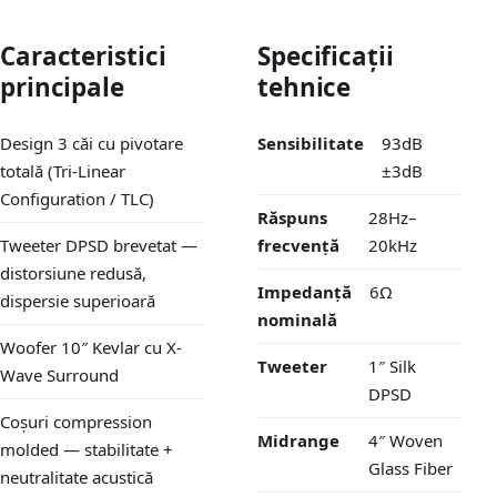
Caracteristici
Specificații
principale
tehnice
Design 3 căi cu pivotare
Sensibilitate
93dB
totală (Tri-Linear
±3dB
Configuration / TLC)
Răspuns
28Hz–
Tweeter DPSD brevetat —
frecvență
20kHz
distorsiune redusă,
Impedanță
6Ω
dispersie superioară
nominală
Woofer 10″ Kevlar cu X-
Tweeter
1″ Silk
Wave Surround
DPSD
Coșuri compression
Midrange
4″ Woven
molded — stabilitate +
Glass Fiber
neutralitate acustică