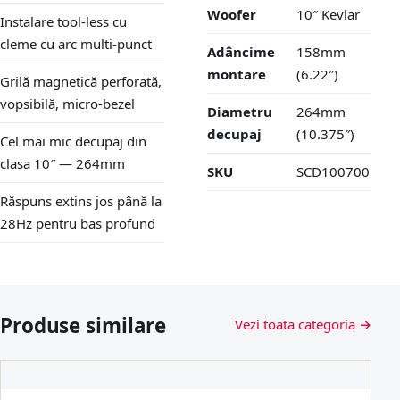
Woofer
10″ Kevlar
Instalare tool-less cu
cleme cu arc multi-punct
Adâncime
158mm
montare
(6.22″)
Grilă magnetică perforată,
vopsibilă, micro-bezel
Diametru
264mm
decupaj
(10.375″)
Cel mai mic decupaj din
clasa 10″ — 264mm
SKU
SCD100700
Răspuns extins jos până la
28Hz pentru bas profund
Produse similare
Vezi toata categoria →