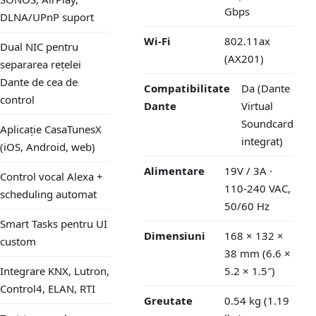
Gbps
DLNA/UPnP suport
Wi-Fi
802.11ax
Dual NIC pentru
(AX201)
separarea rețelei
Dante de cea de
Compatibilitate
Da (Dante
control
Dante
Virtual
Soundcard
Aplicație CasaTunesX
integrat)
(iOS, Android, web)
Alimentare
19V / 3A ·
Control vocal Alexa +
110-240 VAC,
scheduling automat
50/60 Hz
Smart Tasks pentru UI
Dimensiuni
168 × 132 ×
custom
38 mm (6.6 ×
Integrare KNX, Lutron,
5.2 × 1.5″)
Control4, ELAN, RTI
Greutate
0.54 kg (1.19