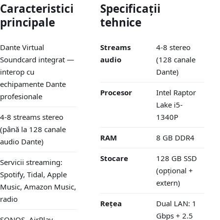
Caracteristici
Specificații
principale
tehnice
Dante Virtual
Streams
4-8 stereo
Soundcard integrat —
audio
(128 canale
interop cu
Dante)
echipamente Dante
Procesor
Intel Raptor
profesionale
Lake i5-
4-8 streams stereo
1340P
(până la 128 canale
RAM
8 GB DDR4
audio Dante)
Stocare
128 GB SSD
Servicii streaming:
(opțional +
Spotify, Tidal, Apple
extern)
Music, Amazon Music,
radio
Rețea
Dual LAN: 1
Gbps + 2.5
SONOS, AirPlay,