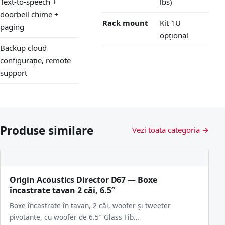
Text-to-speech +
lbs)
doorbell chime +
Rack mount
Kit 1U
paging
opțional
Backup cloud
configurație, remote
support
Produse similare
Vezi toata categoria →
Origin Acoustics Director D67 — Boxe
încastrate tavan 2 căi, 6.5″
Boxe încastrate în tavan, 2 căi, woofer și tweeter
pivotante, cu woofer de 6.5″ Glass Fib…