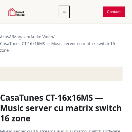
Deschide
≡
Contact
meniul
Acasă
/
Magazin
/
Audio Video
/
CasaTunes CT-16x16MS — Music server cu matrix switch 16
zone
CasaTunes CT-16x16MS —
Music server cu matrix switch
16 zone
Music server cu 16 streams audio și matrix switch software