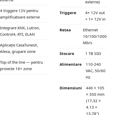
externe)
4 triggere 12V pentru
Triggere
4× 12V out
amplificatoare externe
+ 1× 12V in
Integrare KNX, Lutron,
Rețea
Ethernet
Control4, RTI, ELAN
10/100/1000
Mb/s
Aplicație CasaTunesX,
Alexa, grupare zone
Stocare
1 TB SSD
Top of the line — pentru
Alimentare
110-240
proiecte 16+ zone
VAC, 50/60
Hz
Dimensiuni
440 × 105
× 350 mm
(17.32 ×
4.13 ×
13.78″)