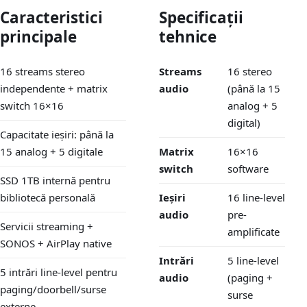
Caracteristici
Specificații
principale
tehnice
16 streams stereo
Streams
16 stereo
independente + matrix
audio
(până la 15
switch 16×16
analog + 5
digital)
Capacitate ieșiri: până la
15 analog + 5 digitale
Matrix
16×16
switch
software
SSD 1TB internă pentru
bibliotecă personală
Ieșiri
16 line-level
audio
pre-
Servicii streaming +
amplificate
SONOS + AirPlay native
Intrări
5 line-level
5 intrări line-level pentru
audio
(paging +
paging/doorbell/surse
surse
externe