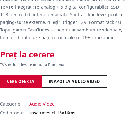
16×16 integrat (15 analog + 5 digital configurabile). SSD
1TB pentru bibliotecă personală. 5 intrări line-level pentru
paging/surse externe, 4 ieșiri trigger 12V. Format rack 4U.
Topul gamei CasaTunes — pentru ansambluri rezidențiale,
hoteluri boutique, spații comerciale cu 16+ zone audio.
Preț la cerere
TVA inclus · livrare in toata Romania
CERE OFERTA
INAPOI LA AUDIO VIDEO
Categorie
Audio Video
Cod produs
casatunes-ct-16x16ms