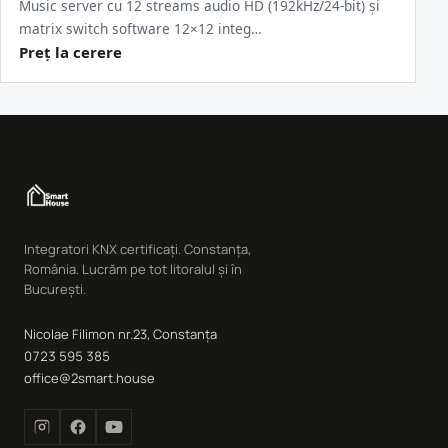
Music server cu 12 streams audio HD (192kHz/24-bit) și
matrix switch software 12×12 integ…
Preț la cerere
Integratori KNX certificați. Constanța,
România. Lucrăm pe tot litoralul și în
București.
Nicolae Filimon nr.23, Constanța
0723 595 385
office@2smart.house