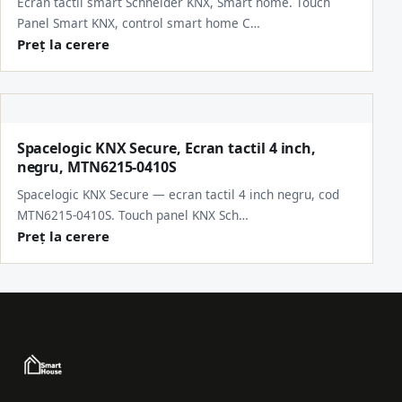
Ecran tactil smart Schneider KNX, Smart home. Touch
Panel Smart KNX, control smart home C…
Preț la cerere
Spacelogic KNX Secure, Ecran tactil 4 inch,
negru, MTN6215-0410S
Spacelogic KNX Secure — ecran tactil 4 inch negru, cod
MTN6215-0410S. Touch panel KNX Sch…
Preț la cerere