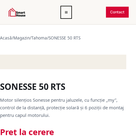
Deschide
≡
Contact
meniul
Acasă
/
Magazin
/
Tahoma
/
SONESSE 50 RTS
SONESSE 50 RTS
Motor silențios Sonesse pentru jaluzele, cu funcție „my”,
control de la distanță, protecție solară și 6 poziții de montaj
pentru capul motorului.
Preț la cerere