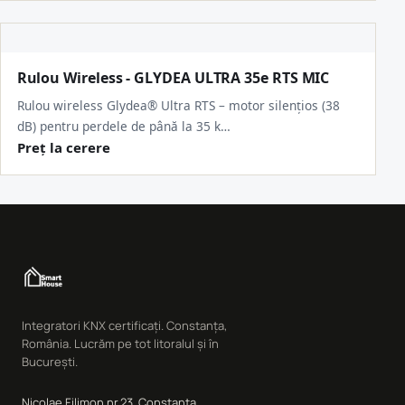
Rulou Wireless - GLYDEA ULTRA 35e RTS MIC
Rulou wireless Glydea® Ultra RTS – motor silențios (38
dB) pentru perdele de până la 35 k…
Preț la cerere
Integratori KNX certificați. Constanța,
România. Lucrăm pe tot litoralul și în
București.
Nicolae Filimon nr.23, Constanța