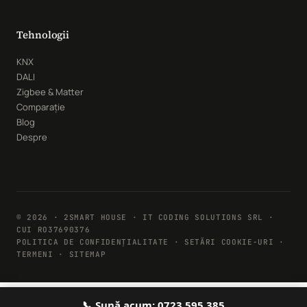
Tehnologii
KNX
DALI
Zigbee & Matter
Comparație
Blog
Despre
© 2026 · 2SMART HOUSE · IT CODING SOLUTIONS SRL ·
CUI RO37690376
POLITICA DE CONFIDENȚIALITATE
·
SETĂRI COOKIE-URI
·
TERMENI · SITEMAP
📞 Sună acum: 0723 595 385