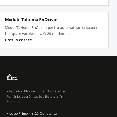
Module Tahoma EnOcean
Modul TaHoma EnOcean pentru automatizarea locuinței.
Integrare wireless, rază 20 m, dimen…
Preț la cerere
Integratori KNX certificați. Constanța,
România. Lucrăm pe tot litoralul și în
București.
Nicolae Filimon nr.23, Constanța