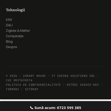
Tehnologii
KNX
DALI
Zigbee & Matter
Comparație
Blog
Despre
© 2026 · 2SMART HOUSE · IT CODING SOLUTIONS SRL ·
CUI RO37690376
POLITICA DE CONFIDENȚIALITATE
·
SETĂRI COOKIE-URI
·
TERMENI · SITEMAP
📞 Sună acum: 0723 595 385