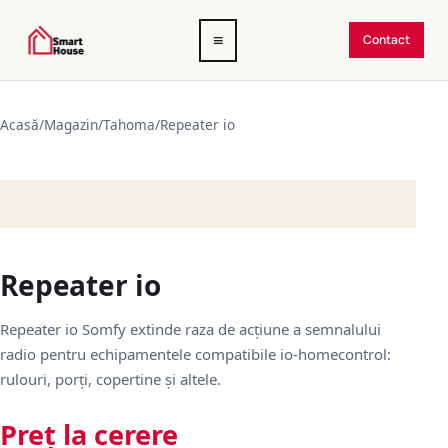
Deschide
≡
Contact
meniul
Acasă
/
Magazin
/
Tahoma
/
Repeater io
Repeater io
Repeater io Somfy extinde raza de acțiune a semnalului
radio pentru echipamentele compatibile io-homecontrol:
rulouri, porți, copertine și altele.
Preț la cerere