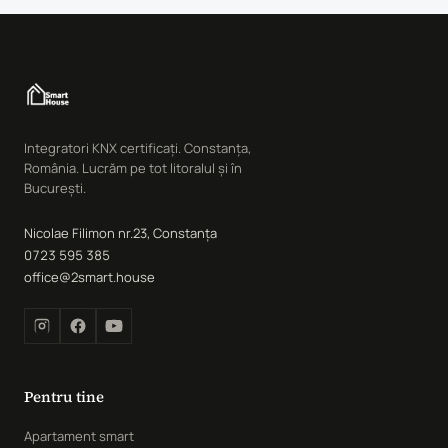
Integratori KNX certificați. Constanța,
România. Lucrăm pe tot litoralul și în
București.
Nicolae Filimon nr.23, Constanța
0723 595 385
office@2smart.house
Pentru tine
Apartament smart