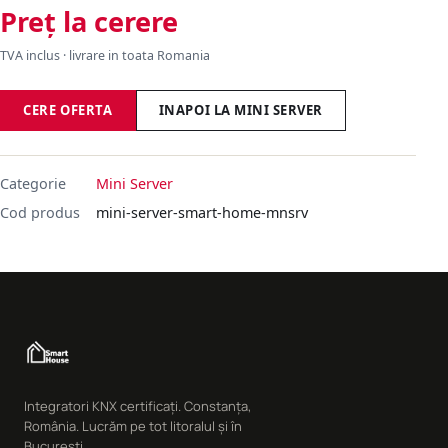
Preț la cerere
TVA inclus · livrare in toata Romania
CERE OFERTA
INAPOI LA MINI SERVER
Categorie
Mini Server
Cod produs
mini-server-smart-home-mnsrv
Integratori KNX certificați. Constanța,
România. Lucrăm pe tot litoralul și în
București.