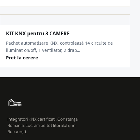
KIT KNX pentru 3 CAMERE
Pachet automatizare KNX, controlează 14 circuite de
iluminat on/off, 1 ventilator, 2 drap…
Preț la cerere
Integratori KNX certificați. Constanța,
România. Lucrăm pe tot litoralul și în
București.