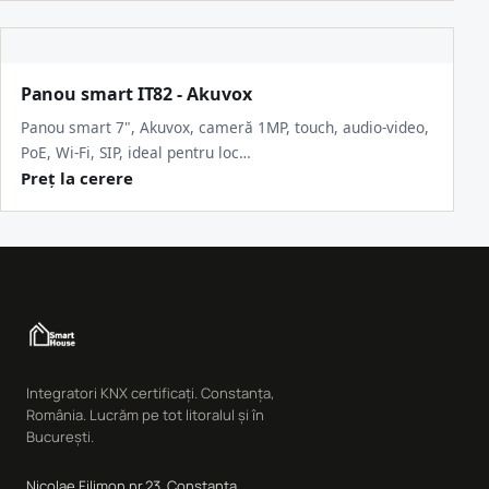
Panou smart IT82 - Akuvox
Panou smart 7", Akuvox, cameră 1MP, touch, audio-video,
PoE, Wi-Fi, SIP, ideal pentru loc…
Preț la cerere
Integratori KNX certificați. Constanța,
România. Lucrăm pe tot litoralul și în
București.
Nicolae Filimon nr.23, Constanța