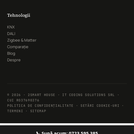
Tehnologii
KNX
DALI
Zigbee & Matter
Comparație
Blog
Despre
© 2026 · 2SMART HOUSE · IT CODING SOLUTIONS SRL ·
CUI RO37690376
POLITICA DE CONFIDENȚIALITATE
·
SETĂRI COOKIE-URI
·
TERMENI · SITEMAP
📞 Sună acum: 0723 595 385