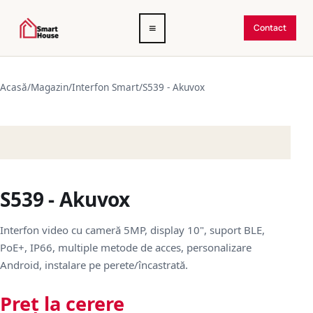
Deschide
≡
Contact
meniul
Acasă
/
Magazin
/
Interfon Smart
/
S539 - Akuvox
S539 - Akuvox
Interfon video cu cameră 5MP, display 10", suport BLE,
PoE+, IP66, multiple metode de acces, personalizare
Android, instalare pe perete/încastrată.
Preț la cerere