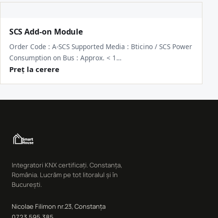
SCS Add-on Module
Order Code : A-SCS Supported Media : Bticino / SCS Power
Consumption on Bus : Approx. < 1…
Preț la cerere
Integratori KNX certificați. Constanța,
România. Lucrăm pe tot litoralul și în
București.
Nicolae Filimon nr.23, Constanța
0723 595 385