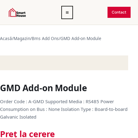
Deschide
≡
Contact
meniul
Acasă
/
Magazin
/
Bms Add Ons
/
GMD Add-on Module
GMD Add-on Module
Order Code : A-GMD Supported Media : RS485 Power
Consumption on Bus : None Isolation Type : Board-to-board
Galvanic Isolated
Preț la cerere