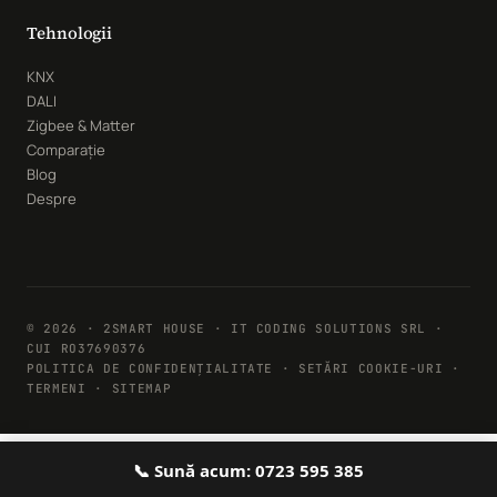
Tehnologii
KNX
DALI
Zigbee & Matter
Comparație
Blog
Despre
© 2026 · 2SMART HOUSE · IT CODING SOLUTIONS SRL ·
CUI RO37690376
POLITICA DE CONFIDENȚIALITATE
·
SETĂRI COOKIE-URI
·
TERMENI · SITEMAP
📞 Sună acum: 0723 595 385