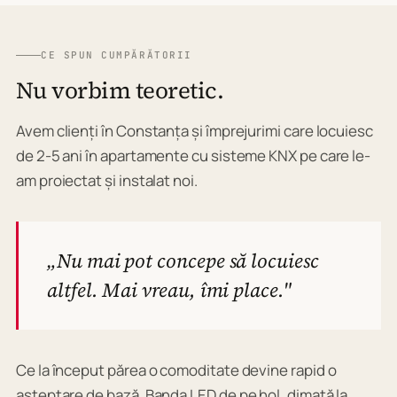
CE SPUN CUMPĂRĂTORII
Nu vorbim teoretic.
Avem clienți în Constanța și împrejurimi care locuiesc
de 2-5 ani în apartamente cu sisteme KNX pe care le-
am proiectat și instalat noi.
„Nu mai pot concepe să locuiesc
altfel. Mai vreau, îmi place."
Ce la început părea o comoditate devine rapid o
așteptare de bază. Banda LED de pe hol, dimată la