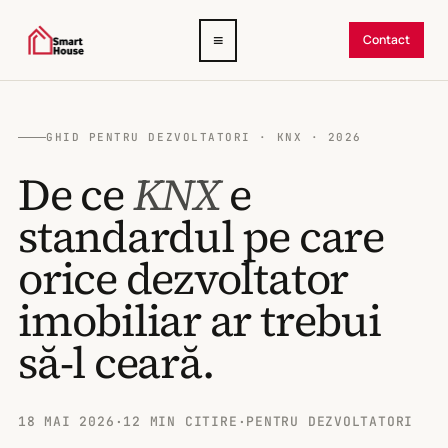
Deschide
≡
Contact
meniul
GHID PENTRU DEZVOLTATORI · KNX · 2026
De ce
KNX
e
standardul pe care
orice dezvoltator
imobiliar ar trebui
să-l ceară.
18 MAI 2026
·
12 MIN CITIRE
·
PENTRU DEZVOLTATORI