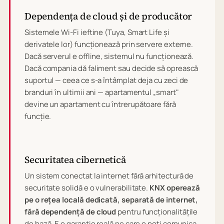
Dependența de cloud și de producător
Sistemele Wi-Fi ieftine (Tuya, Smart Life și
derivatele lor) funcționează prin servere externe.
Dacă serverul e offline, sistemul nu funcționează.
Dacă compania dă faliment sau decide să oprească
suportul — ceea ce s-a întâmplat deja cu zeci de
branduri în ultimii ani — apartamentul „smart"
devine un apartament cu întrerupătoare fără
funcție.
Securitatea cibernetică
Un sistem conectat la internet fără arhitectură de
securitate solidă e o vulnerabilitate.
KNX operează
pe o rețea locală dedicată, separată de internet,
fără dependență de cloud
pentru funcționalitățile
de bază. E o garanție reală pe care o poți comunica