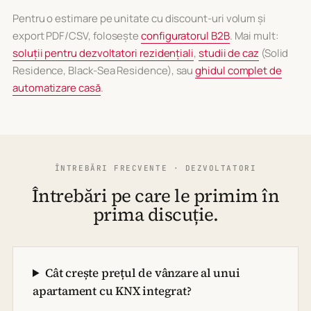
Pentru o estimare pe unitate cu discount-uri volum și
export PDF/CSV, folosește
configuratorul B2B
. Mai mult:
soluții pentru dezvoltatori rezidențiali
,
studii de caz
(Solid
Residence, Black-Sea Residence), sau
ghidul complet de
automatizare casă
.
ÎNTREBĂRI FRECVENTE · DEZVOLTATORI
Întrebări pe care le primim în
prima discuție.
Cât crește prețul de vânzare al unui
apartament cu KNX integrat?