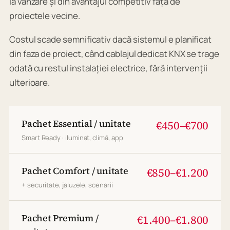
la vânzare și din avantajul competitiv față de
proiectele vecine.
Costul scade semnificativ dacă sistemul e planificat
din faza de proiect, când cablajul dedicat KNX se trage
odată cu restul instalației electrice, fără intervenții
ulterioare.
Pachet Essential / unitate
€450–€700
Smart Ready · iluminat, climă, app
Pachet Comfort / unitate
€850–€1.200
+ securitate, jaluzele, scenarii
Pachet Premium /
€1.400–€1.800