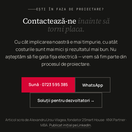
EȘTI ÎN FAZA DE PROIECTARE?
Contactează-ne
înainte să
torni placa.
Cu cât implicarea noastră e mai timpurie, cu atât
costurile sunt mai mici și rezultatul mai bun. Nu
așteptăm să fie gata fișa electrică — vrem să fim parte din
procesul de proiectare.
Sună · 0723 595 385
WhatsApp
Soluții pentru dezvoltatori →
Articol scris de Alexandru Ursu-Vlagea, fondator 2Smart House · KNX Partner ·
MBA.
Publicat inițial pe LinkedIn
.