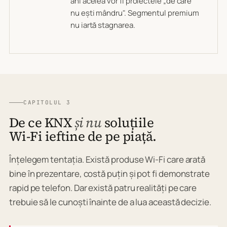
ani acelea vor fi proiectele „de care
nu ești mândru". Segmentul premium
nu iartă stagnarea.
CAPITOLUL 3
De ce KNX
și nu
soluțiile
Wi-Fi ieftine de pe piață.
Înțelegem tentația. Există produse Wi-Fi care arată
bine în prezentare, costă puțin și pot fi demonstrate
rapid pe telefon. Dar există patru realități pe care
trebuie să le cunoști înainte de a lua această decizie.