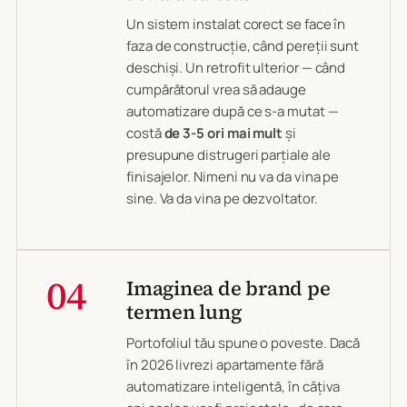
Un sistem instalat corect se face în
faza de construcție, când pereții sunt
deschiși. Un retrofit ulterior — când
cumpărătorul vrea să adauge
automatizare după ce s-a mutat —
costă
de 3-5 ori mai mult
și
presupune distrugeri parțiale ale
finisajelor. Nimeni nu va da vina pe
sine. Va da vina pe dezvoltator.
04
Imaginea de brand pe
termen lung
Portofoliul tău spune o poveste. Dacă
în 2026 livrezi apartamente fără
automatizare inteligentă, în câțiva