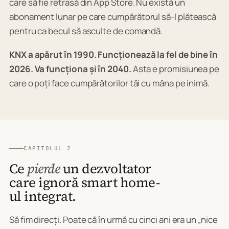
care să fie retrasă din App Store. Nu există un
abonament lunar pe care cumpărătorul să-l plătească
pentru ca becul să asculte de comandă.
KNX a apărut în 1990. Funcționează la fel de bine în
2026. Va funcționa și în 2040.
Asta e promisiunea pe
care o poți face cumpărătorilor tăi cu mâna pe inimă.
CAPITOLUL 2
Ce
pierde
un dezvoltator
care ignoră smart home-
ul integrat.
Să fim direcți. Poate că în urmă cu cinci ani era un „nice