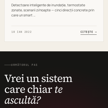
Detectoare inteligente de inundație, termostate
zonate, scenarii zi/noapte — cinci direcții concrete prin
care un smart …
18 IAN 2022
CITEȘTE →
URMĂTORUL PAS
Vrei un sistem
care chiar
te
ascultă?