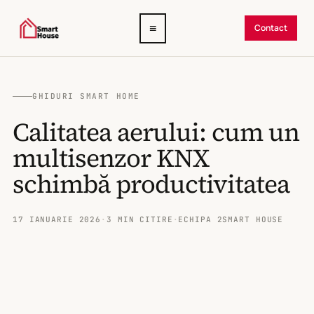
Deschide
≡
Contact
meniul
GHIDURI SMART HOME
Calitatea aerului: cum un
multisenzor KNX
schimbă productivitatea
17 IANUARIE 2026
·
3 MIN CITIRE
·
ECHIPA 2SMART HOUSE