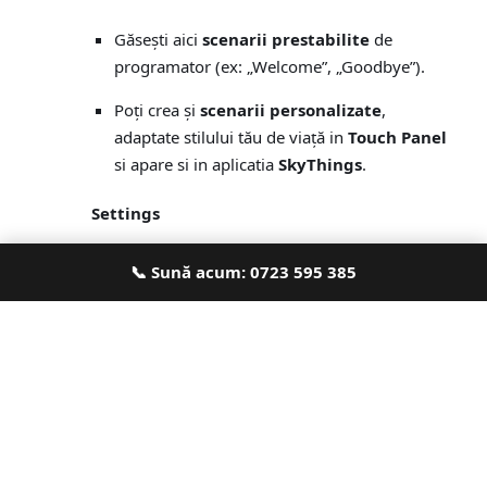
Găsești aici
scenarii prestabilite
de
programator (ex: „Welcome”, „Goodbye”).
Poți crea și
scenarii personalizate
,
adaptate stilului tău de viață in
Touch Panel
si apare si in aplicatia
SkyThings
.
Settings
Personalizezi aplicația după preferințele tale:
📞 Sună acum: 0723 595 385
Temă Light/Dark
Activare/Dezactivare
apeluri audio și
video
Pornirea/oprirea notificărilor
Verificarea
versiunii aplicației