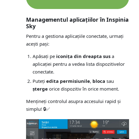
Managementul aplicațiilor în
Inspinia
Sky
Pentru a gestiona aplicațiile conectate, urmați
acești pași:
Apăsați pe
iconița din dreapta sus
a
aplicației pentru a vedea lista dispozitivelor
conectate.
Puteți
edita permisiunile
,
bloca
sau
șterge
orice dispozitiv în orice moment.
Mențineți controlul asupra accesului rapid și
simplu! 🔒✅